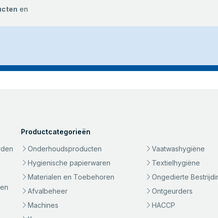
ucten
en
Productcategorieën
rden
Onderhoudsproducten
Vaatwashygiëne
Hygienische papierwaren
Textielhygiëne
Materialen en Toebehoren
Ongedierte Bestrijdi
gen
Afvalbeheer
Ontgeurders
Machines
HACCP