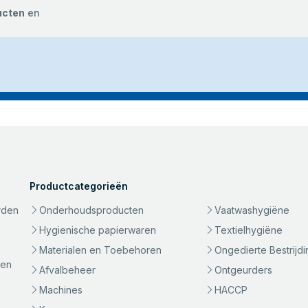
ucten
en
Productcategorieën
rden
Onderhoudsproducten
Vaatwashygiëne
Hygienische papierwaren
Textielhygiëne
Materialen en Toebehoren
Ongedierte Bestrijdi
gen
Afvalbeheer
Ontgeurders
Machines
HACCP