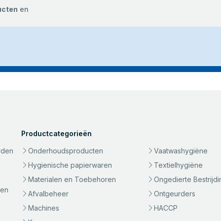
ucten
en
Productcategorieën
rden
Onderhoudsproducten
Vaatwashygiëne
Hygienische papierwaren
Textielhygiëne
Materialen en Toebehoren
Ongedierte Bestrijdi
gen
Afvalbeheer
Ontgeurders
Machines
HACCP