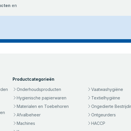
ucten
en
Productcategorieën
rden
Onderhoudsproducten
Vaatwashygiëne
Hygienische papierwaren
Textielhygiëne
Materialen en Toebehoren
Ongedierte Bestrijdi
gen
Afvalbeheer
Ontgeurders
Machines
HACCP