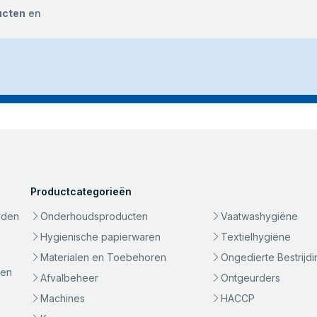
ucten
en
Productcategorieën
rden
Onderhoudsproducten
Vaatwashygiëne
Hygienische papierwaren
Textielhygiëne
Materialen en Toebehoren
Ongedierte Bestrijdi
gen
Afvalbeheer
Ontgeurders
Machines
HACCP