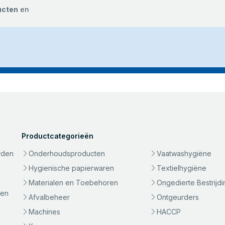
ucten
en
Productcategorieën
rden
Onderhoudsproducten
Vaatwashygiëne
Hygienische papierwaren
Textielhygiëne
Materialen en Toebehoren
Ongedierte Bestrijdi
gen
Afvalbeheer
Ontgeurders
Machines
HACCP